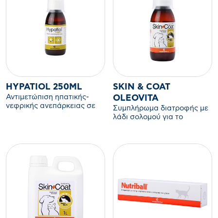
HYPATIOL 250ML
SKIN & COAT
Αντιμετώπιση ηπατικής-
OLEOVITA
νεφρικής ανεπάρκειας σε
Συμπλήρωμα διατροφής με
σκύλους & γάτες
λάδι σολομού για το
τρίχωμα του σκύλου και της
γάτας.