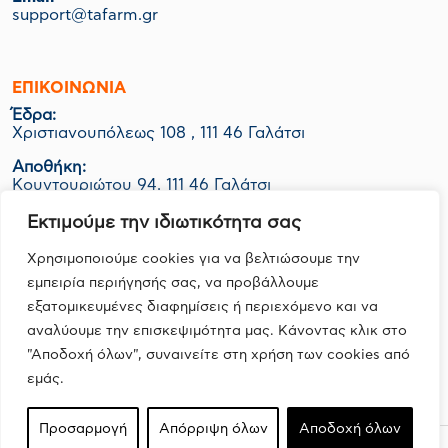
support@tafarm.gr
ΕΠΙΚΟΙΝΩΝΊΑ
Έδρα:
Χριστιανουπόλεως 108 , 111 46 Γαλάτσι
Αποθήκη:
Κουντουριώτου 94, 111 46 Γαλάτσι
Εργοστάσιο-Logistics:
Εκτιμούμε την ιδιωτικότητα σας
ΒΙΟ.ΠΑ Κερατέας Ο.Τ. 1048 Οικ. 06Ν, 190 01 Ζαπάνι
Χρησιμοποιούμε cookies για να βελτιώσουμε την
εμπειρία περιήγησής σας, να προβάλλουμε
εξατομικευμένες διαφημίσεις ή περιεχόμενο και να
FOLLOW US
αναλύουμε την επισκεψιμότητα μας. Κάνοντας κλικ στο
"Αποδοχή όλων", συναινείτε στη χρήση των cookies από
εμάς.
Προσαρμογή
Απόρριψη όλων
Αποδοχή όλων