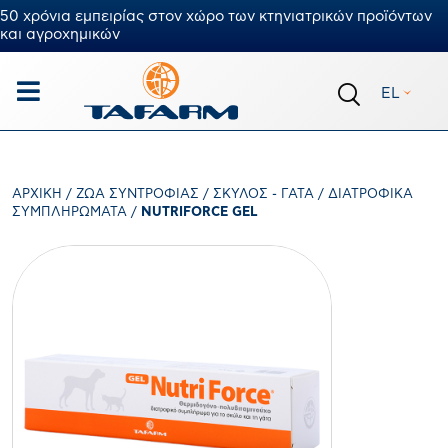
50 χρόνια εμπειρίας στον χώρο των κτηνιατρικών προϊόντων
και αγροχημικών
EL
ΑΡΧΙΚΉ
/
ΖΏΑ ΣΥΝΤΡΟΦΙΆΣ
/
ΣΚΎΛΟΣ - ΓΆΤΑ
/
ΔΙΑΤΡΟΦΙΚΆ
ΣΥΜΠΛΗΡΏΜΑΤΑ
/
NUTRIFORCE GEL