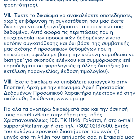
φορητότητας).
VII
.
Έχετε το δικαίωμα να ανακαλέσετε οποτεδήποτε,
χωρίς επιβάρυνση τη συγκατάθεση που μας έχετε
δώσει για να επεξεργαζόμαστε τα προσωπικά σας
δεδομένα. Αυτό αφορά τις περιπτώσεις που η
επεξεργασία των προσωπικών δεδομένων γίνεται
κατόπιν συγκατάθεσης και όχι βάσει της συμβατικής
μας σχέσης ή προσωπικών δεδομένων που η
επιχείρηση οφείλει με βάση την κείμενη νομοθεσία να
διατηρεί για σκοπούς ελέγχου και συμμόρφωσης επί
παραδείγματι σε φορολογικές ή άλλες διατάξεις (πχ
εκτέλεση παραγγελίας, έκδοση τιμολογίου).
VIII
.
Έχετε δικαίωμα να υποβάλετε καταγγελία στην
Εποπτική Αρχή με την επωνυμία Αρχή Προστασίας
Δεδομένων Προσωπικού Χαρακτήρα ηλεκτρονικά στην
ακόλουθη διεύθυνση www.dpa.gr.
Για όλα τα ανωτέρω δικαιώματά σας και την άσκησή
τους απευθυνθείτε στην έδρα μας, οδός
Χριστιανουπόλεως 108, ΤΚ 11146, Γαλάτσι, ή στο e-mail
support@tafarm.gr ή στο τηλ. +302102137600. Εντός
του ευλόγου χρονικού διαστήματος του ενός (1)
μηνός από τη λήψη του αιτήματός σας, η Εταιρεία μας