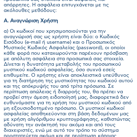
απόρρητες. Η ασφάλεια επιτυγχάνεται με τις
ακόλουθες μεθόδους:
Α. Αναγνώριση Χρήστη
α) Οι κωδικοί που χρησιμοποιούνται για την
αναγνώρισή σας ως χρήστη είναι δύο: ο Κωδικός
Εισόδου (e-mail ή username) και ο Προσωπικός
Μυστικός Κωδικός Ασφαλείας (password), οι οποίοι
κάθε φορά που καταχωρούνται παρέχουν πρόσβαση
με απόλυτη ασφάλεια στα προσωπικά σας στοιχεία.
Δίνεται η δυνατότητα μεταβολής του προσωπικού
μυστικού κωδικού ασφαλείας, όσο συχνά εσείς
επιθυμείτε. Ο χρήστης είναι αποκλειστικά υπεύθυνος
για τη διατήρηση της μυστικότητας του κωδικού αυτού
και της απόκρυψής του από τρίτα πρόσωπα. Σε
περίπτωση απώλειας ή διαρροής του, θα πρέπει να
προβεί στην άμεση ειδοποίησή μας, διαφορετικά δεν
ευθυνόμαστε για τη χρήση του μυστικού κωδικού από
μη εξουσιοδοτημένο πρόσωπο. Οι μυστικοί κωδικοί
ασφαλείας αποθηκεύονται στη βάση δεδομένων μας
με χρήση αλγόριθμου κρυπτογράφησης, καθιστώντας
αδύνατη την ανάκτησή του ακόμα και από τους
διαχειριστές, ενώ με αυτό τον τρόπο το σύστημα
προστατεύεται ακόμα και σε περίπτωση κάποιας