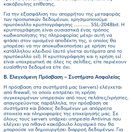
κακόβουλης επίθεσης.
Για την εξασφάλιση του απορρήτου της μεταφοράς
των προσωπικών δεδομένων, χρησιμοποιούμε
πρωτόκολλο κρυπτογράφησης ………… SSL-2048bit. Η
κρυπτογράφηση είναι ουσιαστικά ένας τρόπος
κωδικοποίησης της πληροφορίας μέχρι αυτή να
φτάσει στον ορισμένο αποδέκτη της, ο οποίος θα
μπορέσει να την αποκωδικοποιήσει με χρήση του
κατάλληλου κλειδιού (αυτό γίνεται αυτόματα από το
πρωτόκολλο ssl). Η κρυπτογράφηση και η χρήση ssl
είναι υποχρεωτική σε όλες τις σελίδες, είτε περιέχουν
ευαίσθητα δεδομένα είτε όχι.
Β. Ελεγχόμενη Πρόσβαση – Συστήματα Ασφαλείας
Η πρόσβαση στα συστήματά μας (servers) ελέγχεται
από firewall, το οποίο επιτρέπει τη χρήση
συγκεκριμένων υπηρεσιών από τους πελάτες/χρήστες,
απαγορεύοντας παράλληλα, την πρόσβαση σε
συστήματα και βάσεις δεδομένων με απόρρητα
στοιχεία και πληροφορίες της επιχείρησής μας. Σε
όλους τους servers υπάρχει υπηρεσία Antivirus που
ελέγχει για πιθανό κακόβουλο λογισμικό που θα
μπορούσε να δημιουργήσει διαρροή δεδομένων. Για