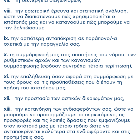
vii
.
τη διενέργεια διαγωνισμών,
viii
.
την εσωτερική έρευνα και στατιστική ανάλυση,
ώστε να διαπιστώνουμε πώς χρησιμοποιείται ο
ιστότοπός μας και να κατανοούμε πώς μπορούμε να
τον βελτιώσουμε,
ix
.
την αρτιότερη ανταπόκριση σε παράπονο/-α
σχετικά με την παραγγελία σας,
x
.
τη συμμόρφωσή μας στις απαιτήσεις του νόμου, των
ρυθμιστικών αρχών και των κανονισμών
συμμόρφωσης (εφόσον συντρέχει τέτοια περίπτωση),
xi
.
την επαλήθευση όσον αφορά στη συμμόρφωση με
τους όρους και τις προϋποθέσεις που διέπουν τη
χρήση του ιστοτόπου μας,
xii
.
την προστασία των αστικών δικαιωμάτων μας,
xiii
.
την κατανόηση των ενδιαφερόντων σας, ώστε να
μπορούμε να προσαρμόζουμε το περιεχόμενο, τις
προσφορές και τις λοιπές δράσεις που εμφανίζουμε
στον ιστότοπό μας με τέτοιο τρόπο ώστε να
ανταποκρίνεται καλύτερα στα ενδιαφέροντα και στις
προτιμήσεις σας.