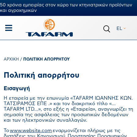
50 χρόνια εμπειρίας στον χώρο των κτηνιατρικών προϊόντων
και αγροχημικών
EL
ΑΡΧΙΚΉ
/
ΠΟΛΙΤΙΚΉ ΑΠΟΡΡΉΤΟΥ
Πολιτική απορρήτου
Εισαγωγή
Η εταιρεία με την επωνυμία «TAFARM ΙΩΑΝΝΗΣ ΚΩΝ.
ΤΑΤΣΙΡΑΜΟΣ ΕΠΕ .» και τον διακριτικό τίτλο «…
TAFARM LTD…», στο εξής η «Εταιρεία», αναγνωρίζει τη
σημασία της ασφάλειας των προσωπικών δεδομένων
και των ηλεκτρονικών συναλλαγών.
Το
www
.
website
.
com
εναρμονίζεται πλήρως με τις
διατάξεις του Κανονισμού Προστασίας Προσωπικών