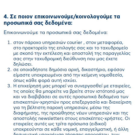
4. Σε ποιον επικοινωνούμε/κοινολογούμε τα
προσωπικά σας δεδομένα:
Επικοινωνούμε τα προσωπικά σας δεδομένα:
στον πάροχο υπηρεσιών courier , στον μεταφορέα,
στο πρακτορείο της επιλογής σας και το ταχυδρομείο
με σκοπό την εκτέλεση και αποστολή της παραγγελίας
σας στην ταχυδρομική διεύθυνση που μας έχετε
δηλώσει.
σε οποιαδήποτε δημόσια αρχή, δικαστήριο, εφόσον
είμαστε υποχρεωμένοι από την κείμενη νομοθεσία,
όπως κάθε φορά αυτή ισχύει.
Η επιχείρησή μας μπορεί να συνεργασθεί με εταιρείες,
τις οποίες θα μπορείτε να βρείτε στον ιστότοπό μας
και να διαβιβάσει σε αυτές προσωπικά δεδομένα των
επισκεπτών-χρηστών προς επεξεργασία και διαχείριση
για τη βέλτιστη παροχή υπηρεσιών, μέσω της
διαφήμισης, της προώθησης νέων υπηρεσιών και της
αποστολής newsletters στους επισκέπτες-χρήστες. Οι
εταιρείες αυτές ως τρίτα πρόσωπα (ειδικοί)
υποχρεούνται σε κάθε νομική, επαγγελματική, ή άλλη
δεσμευτική υποχρέωση τήρησης απορρήτου, των