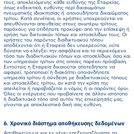
τους, αποκλειόμενης κάθε ευθύνης της Εταιρείας,
όπως ενδεικτικά, ευθύνης περί δικαιωμάτων
πνευματικής ιδιοκτησίας ή οποιουδήποτε δικαιώματος
τρίτου. Κατά συνέπεια, οι χρήστες υποχρεούνται να
απευθύνονται απευθείας στους ανωτέρω τρίτους
παρόχους για οτιδήποτε προκύψει από την επίσκεψη ή
χρήση των δικτυακών τόπων και ιστοσελίδων τους. Οι
χρήστες του παρόντος διαδικτυακού τόπου
αποδέχονται ότι η Εταιρεία δεν υποχρεούται, ούτε
δύναται να ελέγξει την ασφάλεια και το περιεχόμενο
τόσο των διαδικτυακών τόπων και ιστοσελίδων, όσο και
των υπηρεσιών τρίτων στις οποίες παρέχει πρόσβαση.
Εντούτοις η Εταιρεία δικαιούται οποτεδήποτε να
αφαιρεί, τροποποιεί ή διακόπτει οποιανδήποτε
υπηρεσία τρίτου ή σύνδεση με διαδικτυακούς τόπους
και ιστοσελίδες τρίτου, αν κατά την κρίση της
απειλείται ή παραβιάζεται ο νόμος ή οι παρόντες όροι.
Όλες οι ενέργειες που προβαίνετε σε άλλον ιστότοπο
ή διαδικτυακό τόπο από αυτόν της επιχείρησής μας,
γίνονται με αποκλειστικά δική σας ευθύνη.
6. Χρονικό διάστημα αποθήκευσης δεδομένων
Αποθηκεύουμε και εν γένει επεξεργαζόμαστε τα