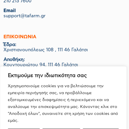
210 213 7600
Email
support@tafarm.gr
ΕΠΙΚΟΙΝΩΝΊΑ
Έδρα:
Χριστιανουπόλεως 108 , 111 46 Γαλάτσι
Αποθήκη:
Κουντουριώτου 94, 111 46 Γαλάτσι
Εργοστάσιο-Logistics:
Εκτιμούμε την ιδιωτικότητα σας
ΒΙΟ.ΠΑ Κερατέας Ο.Τ. 1048 Οικ. 06Ν, 190 01 Ζαπάνι
Χρησιμοποιούμε cookies για να βελτιώσουμε την
εμπειρία περιήγησής σας, να προβάλλουμε
εξατομικευμένες διαφημίσεις ή περιεχόμενο και να
FOLLOW US
αναλύουμε την επισκεψιμότητα μας. Κάνοντας κλικ στο
"Αποδοχή όλων", συναινείτε στη χρήση των cookies από
εμάς.