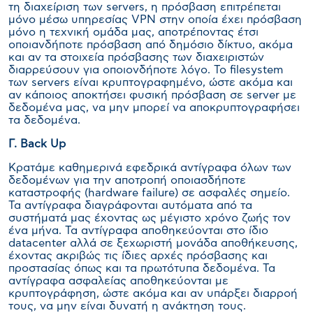
τη διαχείριση των servers, η πρόσβαση επιτρέπεται
μόνο μέσω υπηρεσίας VPN στην οποία έχει πρόσβαση
μόνο η τεχνική ομάδα μας, αποτρέποντας έτσι
οποιανδήποτε πρόσβαση από δημόσιο δίκτυο, ακόμα
και αν τα στοιχεία πρόσβασης των διαχειριστών
διαρρεύσουν για οποιονδήποτε λόγο. Το filesystem
των servers είναι κρυπτογραφημένο, ώστε ακόμα και
αν κάποιος αποκτήσει φυσική πρόσβαση σε server με
δεδομένα μας, να μην μπορεί να αποκρυπτογραφήσει
τα δεδομένα.
Γ.
Back
Up
Κρατάμε καθημερινά εφεδρικά αντίγραφα όλων των
δεδομένων για την αποτροπή οποιασδήποτε
καταστροφής (hardware failure) σε ασφαλές σημείο.
Τα αντίγραφα διαγράφονται αυτόματα από τα
συστήματά μας έχοντας ως μέγιστο χρόνο ζωής τον
ένα μήνα. Τα αντίγραφα αποθηκεύονται στο ίδιο
datacenter αλλά σε ξεχωριστή μονάδα αποθήκευσης,
έχοντας ακριβώς τις ίδιες αρχές πρόσβασης και
προστασίας όπως και τα πρωτότυπα δεδομένα. Τα
αντίγραφα ασφαλείας αποθηκεύονται με
κρυπτογράφηση, ώστε ακόμα και αν υπάρξει διαρροή
τους, να μην είναι δυνατή η ανάκτηση τους.