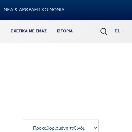
ΝΕΑ & ΑΡΘΡΑ
ΕΠΙΚΟΙΝΩΝΙΑ
Καλάθι
EL
ΣΧΕΤΙΚΆ ΜΕ ΕΜΆΣ
ΙΣΤΟΡΊΑ
0
προϊόντα
Σύνολο Καλαθιού
€
0,00
ΟΛΟΚΛΗΡΩΣΗ ΠΑΡΑΓΓΕΛΙΑΣ
ΠΡΟΒΟΛΗ ΚΑΛΑΘΙΟΥ
Πρόσθεσε ακόμα 150.00€ για να έχεις δωρεάν
μεταφορικά
%