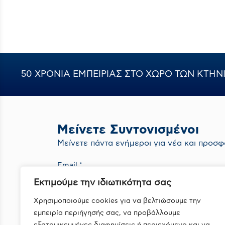
ασκαρίδων (στρογγυλά
σκουλήκια) των τρωκτικών
συντροφιάς.
50 ΧΡΟΝΙΑ ΕΜΠΕΙΡΙΑΣ ΣΤΟ ΧΩΡΟ ΤΩΝ ΚΤΗ
Μείνετε Συντονισμένοι
Mείνετε πάντα ενήμεροι για νέα και προσφ
Εκτιμούμε την ιδιωτικότητα σας
Με την εγγραφή σας συμφωνείτε με την
Πολιτική Απορρήτου
Χρησιμοποιούμε cookies για να βελτιώσουμε την
εμπειρία περιήγησής σας, να προβάλλουμε