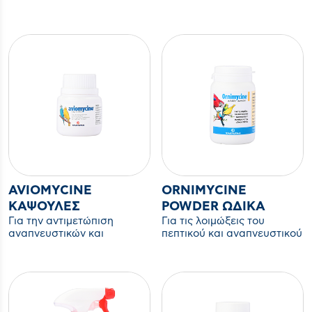
ασθένεια του
εντερικών παθήσεων των
αναπνευστικού.
οδικών πτηνών
AVIOMYCINE
ORNIMYCINE
ΚΆΨΟΥΛΕΣ
POWDER ΩΔΙΚΆ
Για την αντιμετώπιση
Για τις λοιμώξεις του
αναπνευστικών και
πεπτικού και αναπνευστικού
εντερικών παθήσεων των
συστήματος των ωδικών
οδικών πτηνών
πτηνών.