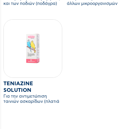
και των ποδιών (ποδάγρα)
άλλων μικροοργανισμών
των ωδικών πτηνών και
που προκαλούν εντερικές &
παπαγάλων
αναπνευστικές λοιμώξεις.
TENIAZINE
SOLUTION
Για την αντιμετώπιση
ταινιών ασκαρίδων (πλατιά
και στρογγυλά σκουλήκια)