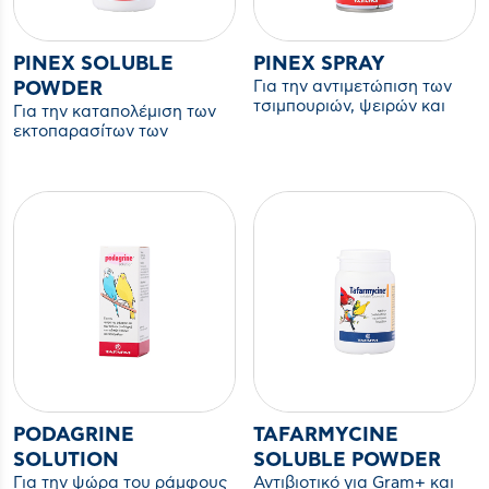
PINEX SOLUBLE
PINEX SPRAY
Για την αντιμετώπιση των
POWDER
τσιμπουριών, ψειρών και
Για την καταπολέμιση των
Dermanyssus sp.
εκτοπαρασίτων των
(εξωπαρασιτοκτόνο για το
περιστερών (ψείρες,
κλουβί)
ακάρεα)
PODAGRINE
TAFARMYCINE
SOLUTION
SOLUBLE POWDER
Για την ψώρα του ράμφους
Αντιβιοτικό για Gram+ και