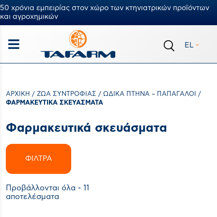
50 χρόνια εμπειρίας στον χώρο των κτηνιατρικών προϊόντων
και αγροχημικών
EL
ΑΡΧΙΚΉ
/
ΖΏΑ ΣΥΝΤΡΟΦΙΆΣ
/
ΩΔΙΚΆ ΠΤΗΝΆ – ΠΑΠΑΓΆΛΟΙ
/
ΦΑΡΜΑΚΕΥΤΙΚΆ ΣΚΕΥΆΣΜΑΤΑ
Φαρμακευτικά σκευάσματα
ΦΊΛΤΡΑ
Προβάλλονται όλα - 11
αποτελέσματα