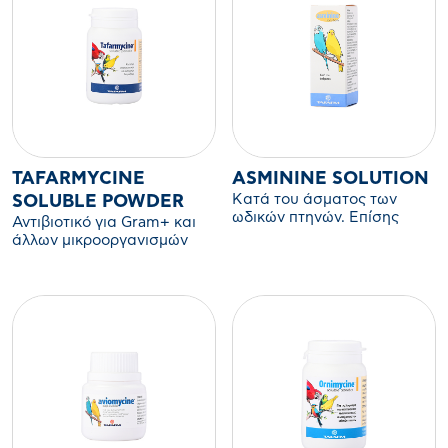
TAFARMYCINE
ASMININE SOLUTION
Κατά του άσματος των
SOLUBLE POWDER
ωδικών πτηνών. Επίσης
Αντιβιοτικό για Gram+ και
χορηγείται και μετα από
άλλων μικροοργανισμών
ασθένεια του
που προκαλούν εντερικές &
αναπνευστικού.
αναπνευστικές λοιμώξεις.