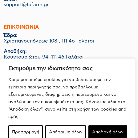
support@tafarm.gr
ΕΠΙΚΟΙΝΩΝΊΑ
Έδρα:
Χριστιανουπόλεως 108 , 111 46 Γαλάτσι
Αποθήκη:
Κουντουριώτου 94, 111 46 Γαλάτσι
Εργοστάσιο-Logistics:
Εκτιμούμε την ιδιωτικότητα σας
ΒΙΟ.ΠΑ Κερατέας Ο.Τ. 1048 Οικ. 06Ν, 190 01 Ζαπάνι
Χρησιμοποιούμε cookies για να βελτιώσουμε την
εμπειρία περιήγησής σας, να προβάλλουμε
εξατομικευμένες διαφημίσεις ή περιεχόμενο και να
FOLLOW US
αναλύουμε την επισκεψιμότητα μας. Κάνοντας κλικ στο
"Αποδοχή όλων", συναινείτε στη χρήση των cookies από
εμάς.
Προσαρμογή
Απόρριψη όλων
Αποδοχή όλων