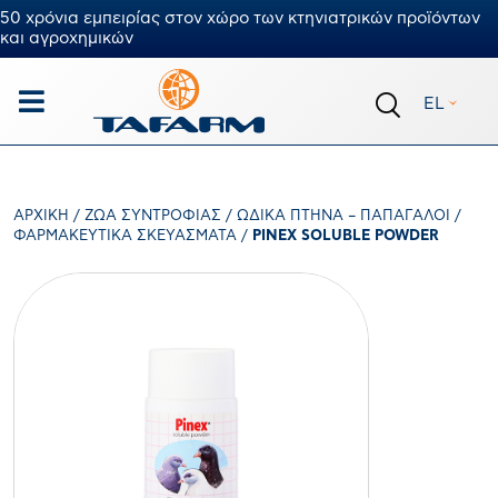
50 χρόνια εμπειρίας στον χώρο των κτηνιατρικών προϊόντων
και αγροχημικών
EL
ΑΡΧΙΚΉ
/
ΖΏΑ ΣΥΝΤΡΟΦΙΆΣ
/
ΩΔΙΚΆ ΠΤΗΝΆ – ΠΑΠΑΓΆΛΟΙ
/
ΦΑΡΜΑΚΕΥΤΙΚΆ ΣΚΕΥΆΣΜΑΤΑ
/
PINEX SOLUBLE POWDER