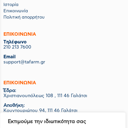
Ιστορία
Επικοινωνία
Πολιτική απορρήτου
ΕΠΙΚΟΙΝΩΝΙΑ
Tηλέφωνο
210 213 7600
Email
support@tafarm.gr
ΕΠΙΚΟΙΝΩΝΊΑ
Έδρα:
Χριστιανουπόλεως 108 , 111 46 Γαλάτσι
Αποθήκη:
Κουντουριώτου 94, 111 46 Γαλάτσι
Εργοστάσιο-Logistics:
Εκτιμούμε την ιδιωτικότητα σας
ΒΙΟ.ΠΑ Κερατέας Ο.Τ. 1048 Οικ. 06Ν, 190 01 Ζαπάνι