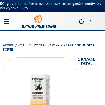
50 χρόνια εμπειρίας στον χώρο των κτηνιατρικών προϊόντων
και αγροχημικών
EL
ΑΡΧΙΚΉ
/
ΖΏΑ ΣΥΝΤΡΟΦΙΆΣ
/
ΣΚΎΛΟΣ - ΓΆΤΑ
/
STIMUGEST
FORTE
ΣΚΎΛΟΣ
- ΓΆΤΑ,