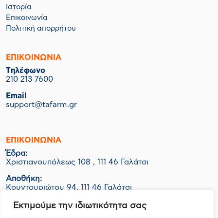
Ιστορία
Επικοινωνία
Πολιτική απορρήτου
ΕΠΙΚΟΙΝΩΝΙΑ
Tηλέφωνο
210 213 7600
Email
support@tafarm.gr
ΕΠΙΚΟΙΝΩΝΊΑ
Έδρα:
Χριστιανουπόλεως 108 , 111 46 Γαλάτσι
Αποθήκη:
Κουντουριώτου 94, 111 46 Γαλάτσι
Εργοστάσιο-Logistics:
Εκτιμούμε την ιδιωτικότητα σας
ΒΙΟ.ΠΑ Κερατέας Ο.Τ. 1048 Οικ. 06Ν, 190 01 Ζαπάνι