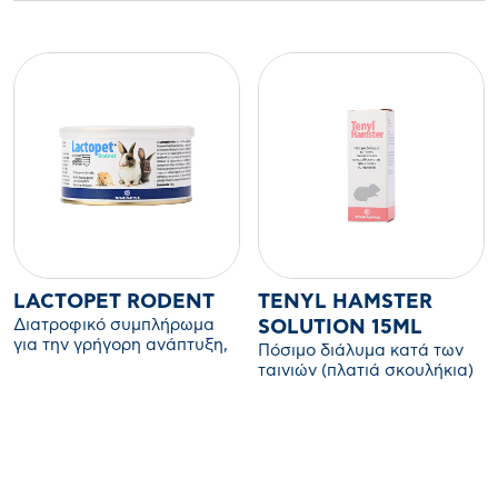
LACTOPET RODENT
TENYL HAMSTER
Διατροφικό συμπλήρωμα
SOLUTION 15ML
για την γρήγορη ανάπτυξη,
Πόσιμο διάλυμα κατά των
σωστή ανάπλαση και καλή
ταινιών (πλατιά σκουλήκια)
διαμόρφωση του
και ασκαρίδων (στρογγυλά
τριχώματος. Βοήθημα για
σκουλήκια) των τρωκτικών
την αναπαραγωγή και την
συντροφιάς.
αναπλήρωση του
σωματικού βάρους των
τρωκτικών.