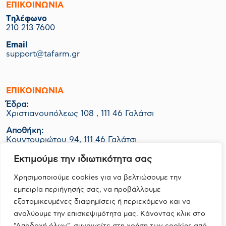
ΕΠΙΚΟΙΝΩΝΙΑ
Tηλέφωνο
210 213 7600
Email
support@tafarm.gr
ΕΠΙΚΟΙΝΩΝΊΑ
Έδρα:
Χριστιανουπόλεως 108 , 111 46 Γαλάτσι
Αποθήκη:
Κουντουριώτου 94, 111 46 Γαλάτσι
Εργοστάσιο-Logistics:
Εκτιμούμε την ιδιωτικότητα σας
ΒΙΟ.ΠΑ Κερατέας Ο.Τ. 1048 Οικ. 06Ν, 190 01 Ζαπάνι
Χρησιμοποιούμε cookies για να βελτιώσουμε την
εμπειρία περιήγησής σας, να προβάλλουμε
εξατομικευμένες διαφημίσεις ή περιεχόμενο και να
FOLLOW US
αναλύουμε την επισκεψιμότητα μας. Κάνοντας κλικ στο