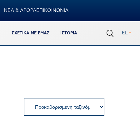
ΝΕΑ & ΑΡΘΡΑ
ΕΠΙΚΟΙΝΩΝΙΑ
Καλάθι
EL
ΣΧΕΤΙΚΆ ΜΕ ΕΜΆΣ
ΙΣΤΟΡΊΑ
0
προϊόντα
Σύνολο Καλαθιού
€
0,00
ΟΛΟΚΛΗΡΩΣΗ ΠΑΡΑΓΓΕΛΙΑΣ
ΠΡΟΒΟΛΗ ΚΑΛΑΘΙΟΥ
Πρόσθεσε ακόμα 150.00€ για να έχεις δωρεάν
μεταφορικά
%