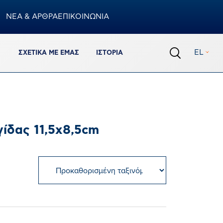
ΝΕΑ & ΑΡΘΡΑ
ΕΠΙΚΟΙΝΩΝΙΑ
Καλάθι
EL
ΣΧΕΤΙΚΆ ΜΕ ΕΜΆΣ
ΙΣΤΟΡΊΑ
0
προϊόντα
Σύνολο Καλαθιού
€
0,00
ΟΛΟΚΛΗΡΩΣΗ ΠΑΡΑΓΓΕΛΙΑΣ
γίδας 11,5x8,5cm
ΠΡΟΒΟΛΗ ΚΑΛΑΘΙΟΥ
Πρόσθεσε ακόμα 150.00€ για να έχεις δωρεάν
μεταφορικά
%