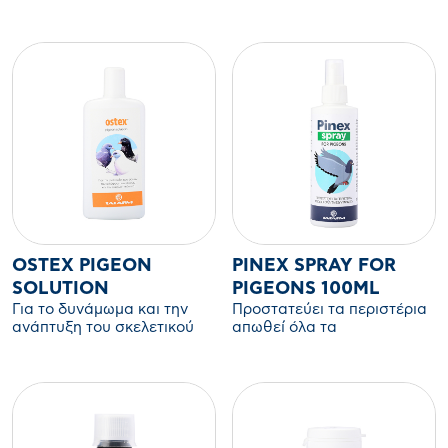
την αύξηση της γονιμότητας
των περιστερίων.
και της ωοτοκίας,
Ενδείκνυται και για την
καλύτερες επιδόσεις κατά
περίοδο αναπαραγωγής.
την άθληση, αντιμετώπιση
του stress μετά από
εμβολιασμό.
OSTEX PIGEON
PINEX SPRAY FOR
SOLUTION
PIGEONS 100ML
Για το δυνάμωμα και την
Προστατεύει τα περιστέρια
ανάπτυξη του σκελετικού
απωθεί όλα τα
συστήματος (οστά),
εξωπαράσιτα
πρόληψη και θεραπεία του
ραχιτισμού, της
απασβέστωσης του θηλικού
(πρόβλημα στο τσόφλι του
αυγού) και των