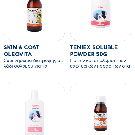
σπασμωδικώς φαινομένων
της δύσπνοιας.
SKIN & COAT
TENIEX SOLUBLE
OLEOVITA
POWDER 50G
Συμπλήρωμα διατροφής με
Για την καταπολέμιση των
λάδι σολομού για το
εσωτερικών παράσιτων στα
τρίχωμα του σκύλου και της
περιστέρια (ταινίες,
γάτας.
ασκαρίδες, ετεράκης,
αμιδόστομα).