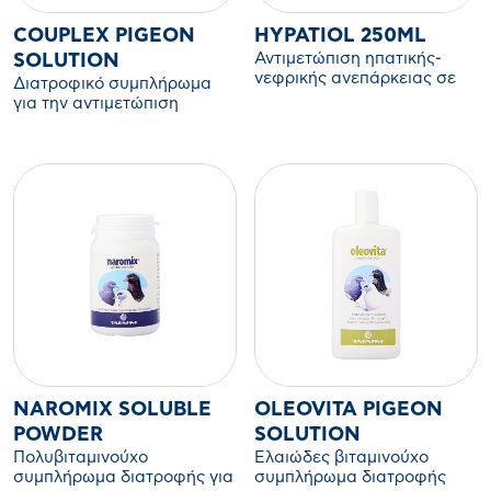
COUPLEX PIGEON
HYPATIOL 250ML
Αντιμετώπιση ηπατικής-
SOLUTION
νεφρικής ανεπάρκειας σε
Διατροφικό συμπλήρωμα
σκύλους & γάτες
για την αντιμετώπιση
προβλημάτων γονιμότητας
και για το zευγάρωμα
(πύρωμα) των περιστερίων.
NAROMIX SOLUBLE
OLEOVITA PIGEON
POWDER
SOLUTION
Πολυβιταμινούχο
Ελαιώδες βιταμινούχο
συμπλήρωμα διατροφής για
συμπλήρωμα διατροφής