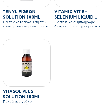
TENYL PIGEON
VITAMIX VIT E+
SOLUTION 100ML
SELENIUM LIQUID
Για την καταπολέμιση των
Ενισχυτικό συμπλήρωμα
100 ML
εσωτερικών παρασίτων στα
διατροφής σε υγρό για όλα
περιστέρια αθλήματος και
τα είδη των παραγωγικών
ταξιδιωτικά (ταινίες,
ζώων
ασκαρίδες, ετεράκης,
αμιδόστομα)
VITASOL PLUS
SOLUTION 100ML
Πολυβιταμινούχο