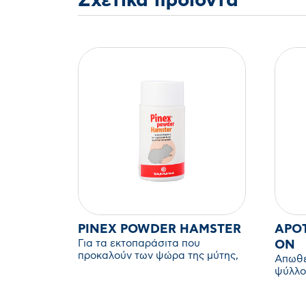
Σχετικά προϊόντα
PINEX POWDER HAMSTER
APOT
Για τα εκτοπαράσιτα που
ON
προκαλούν των ψώρα της μύτης,
Απωθε
των αυτιών, των ποδιών και του
ψύλλο
απευθυσμένου των χάμστερ και
από τα
άλλων τρωκτικών συντροφιάς.