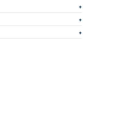
+
+
+