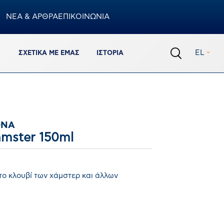
ΝΕΑ & ΑΡΘΡΑ
ΕΠΙΚΟΙΝΩΝΙΑ
Καλάθι
EL
ΣΧΕΤΙΚΆ ΜΕ ΕΜΆΣ
ΙΣΤΟΡΊΑ
0
προϊόντα
Σύνολο Καλαθιού
€
0,00
ΟΛΟΚΛΗΡΩΣΗ ΠΑΡΑΓΓΕΛΙΑΣ
ΌΝΑ
ΠΡΟΒΟΛΗ ΚΑΛΑΘΙΟΥ
amster 150ml
Πρόσθεσε ακόμα 150.00€ για να έχεις δωρεάν
το κλουβί των χάμστερ και άλλων
μεταφορικά
%