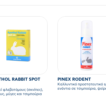
HOL RABBIT SPOT
PINEX RODENT
Καλλυντικό προστατευτικό s
ενάντια σε τσιμπούρια, ψείρ
ί φλεβοτόμους (σκνίπες),
ψύλλους
υς, μύγες και τσιμπούρια
 κουνέλια.