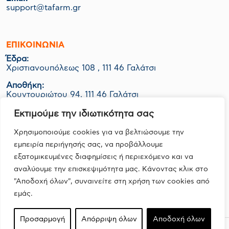
support@tafarm.gr
ΕΠΙΚΟΙΝΩΝΊΑ
Έδρα:
Χριστιανουπόλεως 108 , 111 46 Γαλάτσι
Αποθήκη:
Κουντουριώτου 94, 111 46 Γαλάτσι
Εργοστάσιο-Logistics:
Εκτιμούμε την ιδιωτικότητα σας
ΒΙΟ.ΠΑ Κερατέας Ο.Τ. 1048 Οικ. 06Ν, 190 01 Ζαπάνι
Χρησιμοποιούμε cookies για να βελτιώσουμε την
εμπειρία περιήγησής σας, να προβάλλουμε
εξατομικευμένες διαφημίσεις ή περιεχόμενο και να
FOLLOW US
αναλύουμε την επισκεψιμότητα μας. Κάνοντας κλικ στο
"Αποδοχή όλων", συναινείτε στη χρήση των cookies από
εμάς.
Προσαρμογή
Απόρριψη όλων
Αποδοχή όλων