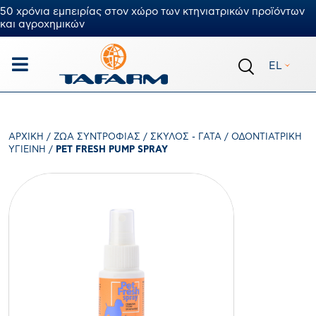
50 χρόνια εμπειρίας στον χώρο των κτηνιατρικών προϊόντων
και αγροχημικών
EL
ΑΡΧΙΚΉ
/
ΖΏΑ ΣΥΝΤΡΟΦΙΆΣ
/
ΣΚΎΛΟΣ - ΓΆΤΑ
/
ΟΔΟΝΤΙΑΤΡΙΚΉ
ΥΓΙΕΙΝΉ
/
PET FRESH PUMP SPRAY