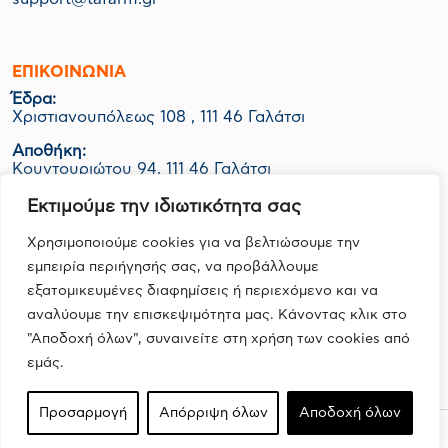
ΕΠΙΚΟΙΝΩΝΊΑ
Έδρα:
Χριστιανουπόλεως 108 , 111 46 Γαλάτσι
Αποθήκη:
Κουντουριώτου 94, 111 46 Γαλάτσι
Εργοστάσιο-Logistics:
Εκτιμούμε την ιδιωτικότητα σας
ΒΙΟ.ΠΑ Κερατέας Ο.Τ. 1048 Οικ. 06Ν, 190 01 Ζαπάνι
Χρησιμοποιούμε cookies για να βελτιώσουμε την
εμπειρία περιήγησής σας, να προβάλλουμε
εξατομικευμένες διαφημίσεις ή περιεχόμενο και να
FOLLOW US
αναλύουμε την επισκεψιμότητα μας. Κάνοντας κλικ στο
"Αποδοχή όλων", συναινείτε στη χρήση των cookies από
εμάς.
Προσαρμογή
Απόρριψη όλων
Αποδοχή όλων
Design, Development & Marketing by
DigitalUp