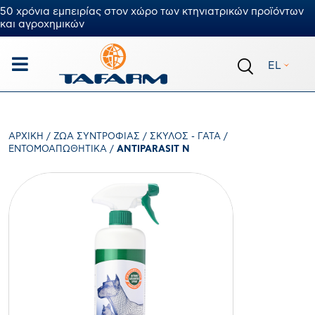
50 χρόνια εμπειρίας στον χώρο των κτηνιατρικών προϊόντων
και αγροχημικών
EL
ΑΡΧΙΚΉ
/
ΖΏΑ ΣΥΝΤΡΟΦΙΆΣ
/
ΣΚΎΛΟΣ - ΓΆΤΑ
/
ΕΝΤΟΜΟΑΠΩΘΗΤΙΚΆ
/
ANTIPARASIT N