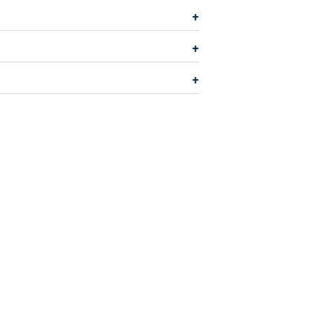
+
+
+