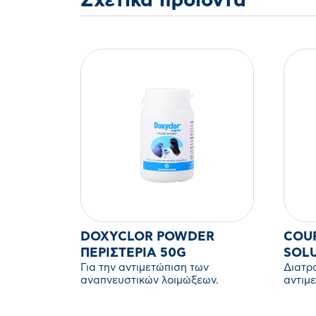
Σχετικά προϊόντα
DOXYCLOR POWDER
COU
ΠΕΡΙΣΤΈΡΙΑ 50G
SOL
Για την αντιμετώπιση των
Διατρ
αναπνευστικών λοιμώξεων.
αντιμ
γονιμό
zευγά