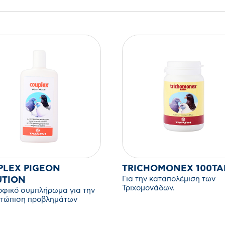
PLEX PIGEON
TRICHOMONEX 10
Για την καταπολέμιση των
UTION
Τριχομονάδων.
οφικό συμπλήρωμα για την
ετώπιση προβλημάτων
τητας και για το
ρωμα (πύρωμα) των