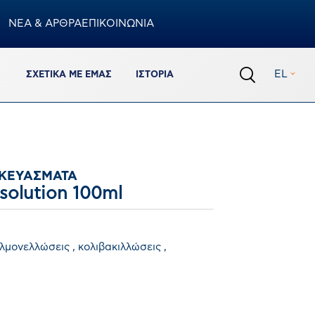
ΝΕΑ & ΑΡΘΡΑ
ΕΠΙΚΟΙΝΩΝΙΑ
Καλάθι
EL
ΣΧΕΤΙΚΆ ΜΕ ΕΜΆΣ
ΙΣΤΟΡΊΑ
0
προϊόντα
Σύνολο Καλαθιού
€
0,00
ΟΛΟΚΛΗΡΩΣΗ ΠΑΡΑΓΓΕΛΙΑΣ
ΚΕΥΆΣΜΑΤΑ
ΠΡΟΒΟΛΗ ΚΑΛΑΘΙΟΥ
solution 100ml
Πρόσθεσε ακόμα 150.00€ για να έχεις δωρεάν
λμονελλώσεις , κολιβακιλλώσεις ,
μεταφορικά
%