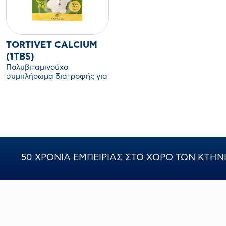
TORTIVET CALCIUM
(1TBS)
Πολυβιταμινούχο
συμπλήρωμα διατροφής για
χελώνες. Εμποδίζει την
ανάπτυξη βακτηρίων και
μυκήτων, ενδυναμώνει το
καβούκι, καθαρίζει και
ρυθμίζει το νερό. Πλούσιο
σε βασικά μέταλλα και
βιταμίνες.
50 ΧΡΟΝΙΑ ΕΜΠΕΙΡΙΑΣ ΣΤΟ ΧΩΡΟ ΤΩΝ ΚΤΗ