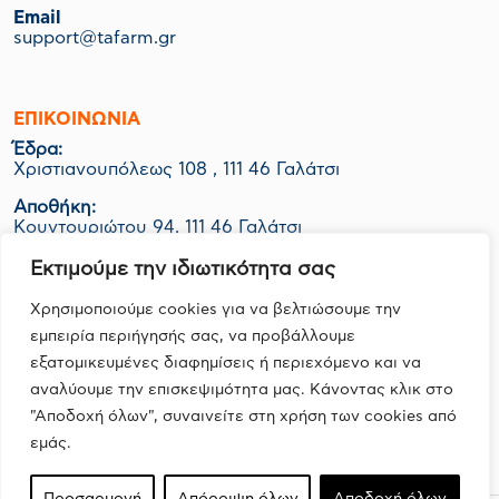
Email
support@tafarm.gr
ΕΠΙΚΟΙΝΩΝΊΑ
Έδρα:
Χριστιανουπόλεως 108 , 111 46 Γαλάτσι
Αποθήκη:
Κουντουριώτου 94, 111 46 Γαλάτσι
Εργοστάσιο-Logistics:
Εκτιμούμε την ιδιωτικότητα σας
ΒΙΟ.ΠΑ Κερατέας Ο.Τ. 1048 Οικ. 06Ν, 190 01 Ζαπάνι
Χρησιμοποιούμε cookies για να βελτιώσουμε την
εμπειρία περιήγησής σας, να προβάλλουμε
εξατομικευμένες διαφημίσεις ή περιεχόμενο και να
FOLLOW US
αναλύουμε την επισκεψιμότητα μας. Κάνοντας κλικ στο
"Αποδοχή όλων", συναινείτε στη χρήση των cookies από
εμάς.