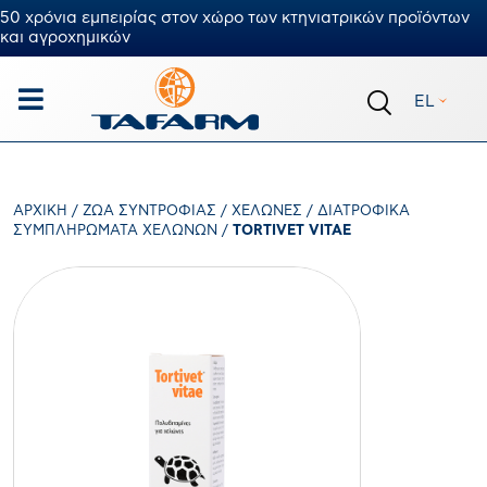
50 χρόνια εμπειρίας στον χώρο των κτηνιατρικών προϊόντων
και αγροχημικών
EL
ΑΡΧΙΚΉ
/
ΖΏΑ ΣΥΝΤΡΟΦΙΆΣ
/
ΧΕΛΏΝΕΣ
/
ΔΙΑΤΡΟΦΙΚΆ
ΣΥΜΠΛΗΡΏΜΑΤΑ ΧΕΛΏΝΩΝ
/
TORTIVET VITAE