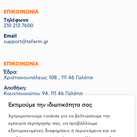
ΕΠΙΚΟΙΝΩΝΙΑ
Tηλέφωνο
210 213 7600
Email
support@tafarm.gr
ΕΠΙΚΟΙΝΩΝΊΑ
Έδρα:
Χριστιανουπόλεως 108 , 111 46 Γαλάτσι
Αποθήκη:
Κουντουριώτου 94, 111 46 Γαλάτσι
Εργοστάσιο-Logistics:
Εκτιμούμε την ιδιωτικότητα σας
ΒΙΟ.ΠΑ Κερατέας Ο.Τ. 1048 Οικ. 06Ν, 190 01 Ζαπάνι
Χρησιμοποιούμε cookies για να βελτιώσουμε την
εμπειρία περιήγησής σας, να προβάλλουμε
εξατομικευμένες διαφημίσεις ή περιεχόμενο και να
FOLLOW US