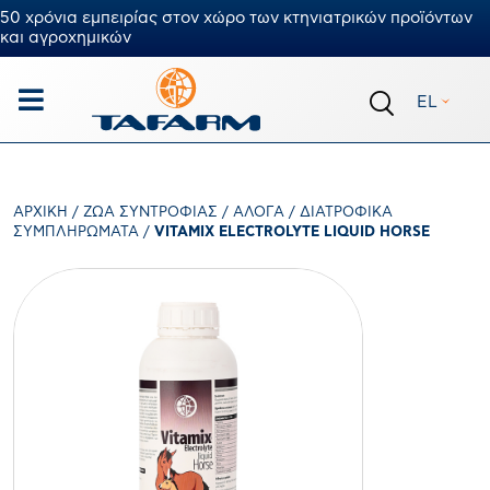
50 χρόνια εμπειρίας στον χώρο των κτηνιατρικών προϊόντων
και αγροχημικών
EL
ΑΡΧΙΚΉ
/
ΖΏΑ ΣΥΝΤΡΟΦΙΆΣ
/
ΆΛΟΓΑ
/
ΔΙΑΤΡΟΦΙΚΆ
ΣΥΜΠΛΗΡΏΜΑΤΑ
/
VITAMIX ELECTROLYTE LIQUID HORSE