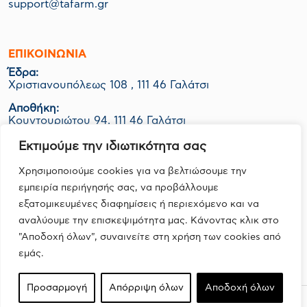
support@tafarm.gr
ΕΠΙΚΟΙΝΩΝΊΑ
Έδρα:
Χριστιανουπόλεως 108 , 111 46 Γαλάτσι
Αποθήκη:
Κουντουριώτου 94, 111 46 Γαλάτσι
Εργοστάσιο-Logistics:
Εκτιμούμε την ιδιωτικότητα σας
ΒΙΟ.ΠΑ Κερατέας Ο.Τ. 1048 Οικ. 06Ν, 190 01 Ζαπάνι
Χρησιμοποιούμε cookies για να βελτιώσουμε την
εμπειρία περιήγησής σας, να προβάλλουμε
εξατομικευμένες διαφημίσεις ή περιεχόμενο και να
FOLLOW US
αναλύουμε την επισκεψιμότητα μας. Κάνοντας κλικ στο
"Αποδοχή όλων", συναινείτε στη χρήση των cookies από
εμάς.
Προσαρμογή
Απόρριψη όλων
Αποδοχή όλων
Design, Development & Marketing by
DigitalUp