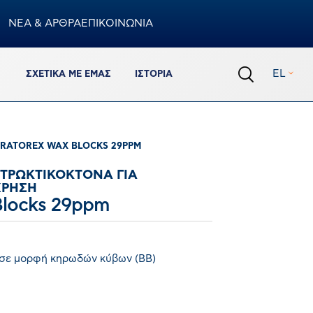
ΝΕΑ & ΑΡΘΡΑ
ΕΠΙΚΟΙΝΩΝΙΑ
Καλάθι
EL
ΣΧΕΤΙΚΆ ΜΕ ΕΜΆΣ
ΙΣΤΟΡΊΑ
0
προϊόντα
Σύνολο Καλαθιού
€
0,00
ΟΛΟΚΛΗΡΩΣΗ ΠΑΡΑΓΓΕΛΙΑΣ
RATOREX WAX BLOCKS 29PPM
 ΤΡΩΚΤΙΚΟΚΤΌΝΑ ΓΙΑ
ΠΡΟΒΟΛΗ ΚΑΛΑΘΙΟΥ
ΧΡΉΣΗ
Blocks 29ppm
Πρόσθεσε ακόμα 150.00€ για να έχεις δωρεάν
μεταφορικά
 σε μορφή κηρωδών κύβων (ΒΒ)
%