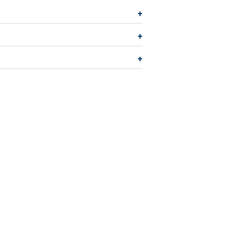
+
+
+