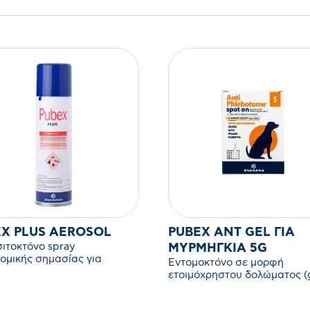
EX PLUS AEROSOL
PUBEX ANT GEL ΓΙΑ
ιτοκτόνο spray
ΜΥΡΜΉΓΚΙΑ 5G
νομικής σημασίας για
Εντομοκτόνο σε μορφή
ενα έντομα.
ετοιμόχρηστου δολώματος (
για την καταπολέμηση των
μυρμηγκιών.