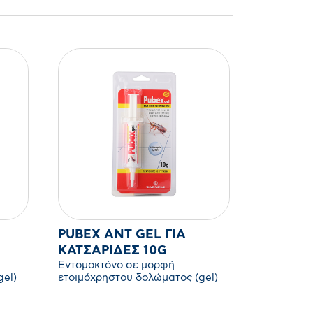
PUBEX ANT GEL ΓΙΑ
ΚΑΤΣΑΡΊΔΕΣ 10G
Εντομοκτόνο σε μορφή
gel)
ετοιμόχρηστου δολώματος (gel)
για την καταπολέμιση νυμφών και
ακμαίων της κατσαρίδας.