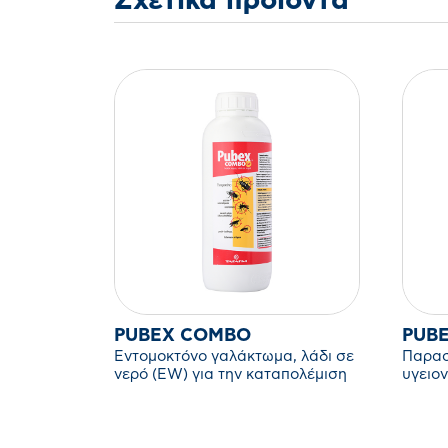
Σχετικά προϊόντα
PUBEX COMBO
PUB
Εντομοκτόνο γαλάκτωμα, λάδι σε
Παρασ
νερό (EW) για την καταπολέμιση
υγειο
ιπτάμενων και βαδιστικών
ιπτάμ
εντόμων.