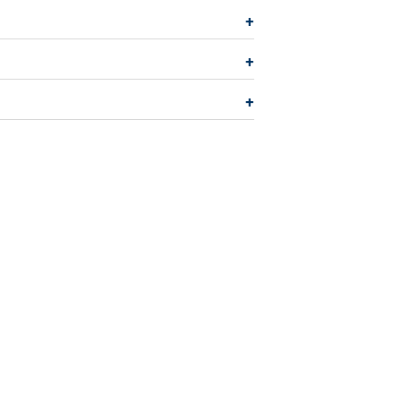
+
+
+