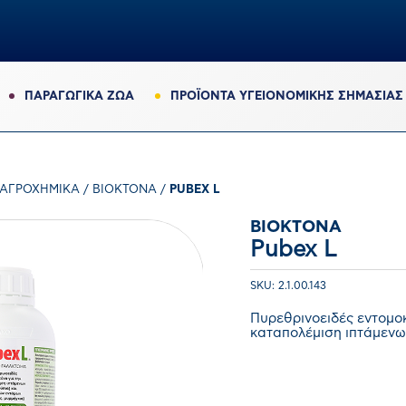
ΠΑΡΑΓΩΓΙΚΆ ΖΏΑ
ΠΡΟΪΟΝΤΑ ΥΓΕΙΟΝΟΜΙΚΗΣ ΣΗΜΑΣΙΑΣ
ΑΓΡΟΧΗΜΙΚΆ
/
ΒΙΟΚΤΌΝΑ
/
PUBEX L
ΒΙΟΚΤΌΝΑ
Pubex L
SKU: 2.1.00.143
Πυρεθρινοειδές εντομο
καταπολέμιση ιπτάμενω
0