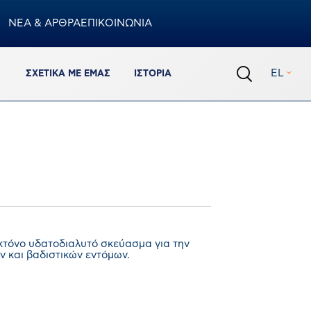
ΝΕΑ & ΑΡΘΡΑ
ΕΠΙΚΟΙΝΩΝΙΑ
Καλάθι
EL
ΣΧΕΤΙΚΆ ΜΕ ΕΜΆΣ
ΙΣΤΟΡΊΑ
0
προϊόντα
Σύνολο Καλαθιού
€
0,00
ΟΛΟΚΛΗΡΩΣΗ ΠΑΡΑΓΓΕΛΙΑΣ
ΠΡΟΒΟΛΗ ΚΑΛΑΘΙΟΥ
Πρόσθεσε ακόμα 150.00€ για να έχεις δωρεάν
κτόνο υδατοδιαλυτό σκεύασμα για την
μεταφορικά
ν και βαδιστικών εντόμων.
%