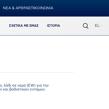
ΝΕΑ & ΑΡΘΡΑ
ΕΠΙΚΟΙΝΩΝΙΑ
Καλάθι
EL
ΣΧΕΤΙΚΆ ΜΕ ΕΜΆΣ
ΙΣΤΟΡΊΑ
0
προϊόντα
Σύνολο Καλαθιού
€
0,00
ΟΛΟΚΛΗΡΩΣΗ ΠΑΡΑΓΓΕΛΙΑΣ
ΠΡΟΒΟΛΗ ΚΑΛΑΘΙΟΥ
Πρόσθεσε ακόμα 150.00€ για να έχεις δωρεάν
 λάδι σε νερό (EW) για την
μεταφορικά
ν και βαδιστικών εντόμων.
%