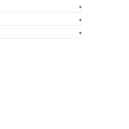
+
+
+