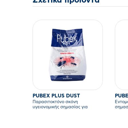
Σχετικά προϊόντα
PUBEX PLUS DUST
PUBE
Παρασιτοκτόνο σκόνη
Εντομ
υγειονομικής σημασίας για
σημασ
έρποντα έντομα.
για μ