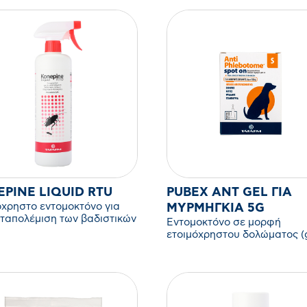
PINE LIQUID RTU
PUBEX ANT GEL ΓΙΑ
όχρηστο εντομοκτόνο για
ΜΥΡΜΉΓΚΙΑ 5G
αταπολέμιση των βαδιστικών
Εντομοκτόνο σε μορφή
ων (μυρμήγκια, κατσαρίδες
ετοιμόχρηστου δολώματος (
για την καταπολέμηση των
μυρμηγκιών.