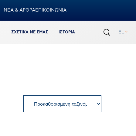
ΝΕΑ & ΑΡΘΡΑ
ΕΠΙΚΟΙΝΩΝΙΑ
Καλάθι
EL
ΣΧΕΤΙΚΆ ΜΕ ΕΜΆΣ
ΙΣΤΟΡΊΑ
0
προϊόντα
Σύνολο Καλαθιού
€
0,00
ΟΛΟΚΛΗΡΩΣΗ ΠΑΡΑΓΓΕΛΙΑΣ
ΠΡΟΒΟΛΗ ΚΑΛΑΘΙΟΥ
Πρόσθεσε ακόμα 150.00€ για να έχεις δωρεάν
μεταφορικά
%