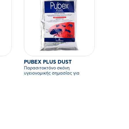
PUBEX PLUS DUST
Παρασιτοκτόνο σκόνη
υγειονομικής σημασίας για
έρποντα έντομα.Να διαβάζετε
πάντα την ετικέτα και τις
πληροφορίες για το προϊόν πρίν
από τη χρήση.