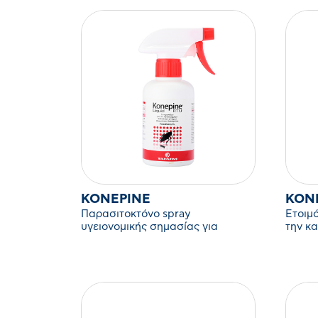
KONEPINE
KONE
Παρασιτοκτόνο spray
Ετοιμ
υγειονομικής σημασίας για
την κ
έρποντα έντομα.
εντόμ
κ. α.)