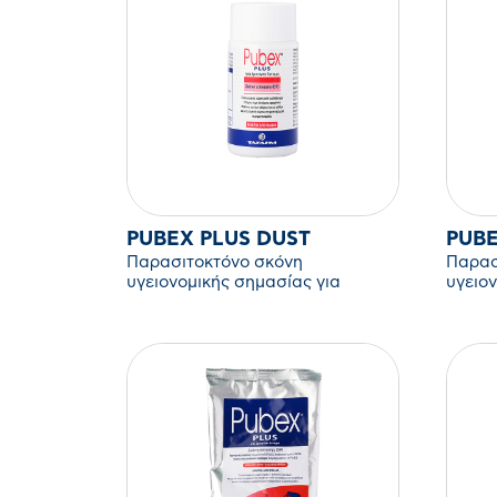
PUBEX PLUS DUST
PUBE
Παρασιτοκτόνο σκόνη
Παρασ
υγειονομικής σημασίας για
υγειο
έρποντα έντομα.
έρπον